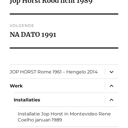
Jop Horst Rood licht 1989
Vorig
bericht:
VOLGENDE
NA DATO 1991
Volgend
bericht:
submen
JOP HORST Rome 1961 – Hengelo 2014
uitvouw
submen
Werk
uitvouw
submen
Installaties
uitvouw
Installatie Jop Horst in Montevideo Rene
Coelho januari 1989