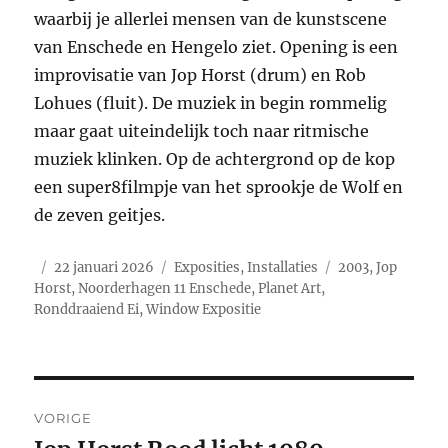
waarbij je allerlei mensen van de kunstscene
van Enschede en Hengelo ziet. Opening is een
improvisatie van Jop Horst (drum) en Rob
Lohues (fluit). De muziek in begin rommelig
maar gaat uiteindelijk toch naar ritmische
muziek klinken. Op de achtergrond op de kop
een super8filmpje van het sprookje de Wolf en
de zeven geitjes.
Auteur
Geplaatst
Categorieën
Tags
22 januari 2026
Exposities
,
Installaties
2003
,
Jop
op
Horst
,
Noorderhagen 11 Enschede
,
Planet Art
,
Ronddraaiend Ei
,
Window Expositie
Bericht
VORIGE
navigatie