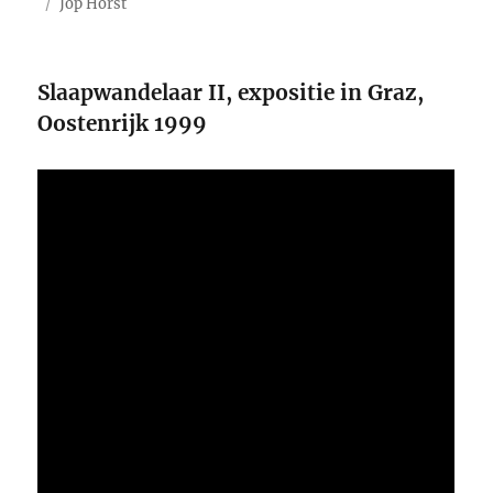
op
Tags
Jop Horst
Slaapwandelaar II, expositie in Graz,
Oostenrijk 1999