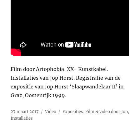
Film door Artophobia, XX- Kunstkabel.
Installaties van Jop Horst. Registratie van de
expositie van Jop Horst ‘Slaapwandelaar II’ in
Graz, Oostenrijk 1999.
Geplaatst
Format
Categorieën
27 maart 2017
Video
Exposities
,
Film & video door Jop
,
op
Installaties