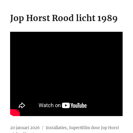
Jop Horst Rood licht 1989
Geplaatst
Categorieën
20 januari 2026
Installaties
,
Super8film door Jop Horst