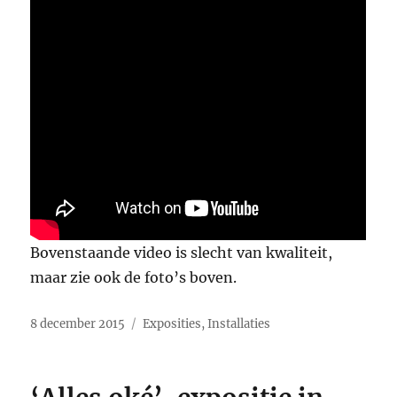
Bovenstaande video is slecht van kwaliteit,
maar zie ook de foto’s boven.
Geplaatst
Categorieën
8 december 2015
Exposities
,
Installaties
op