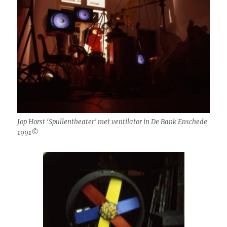
Jop Horst ‘Spullentheater’ met ventilator in De Bank Enschede
1991©