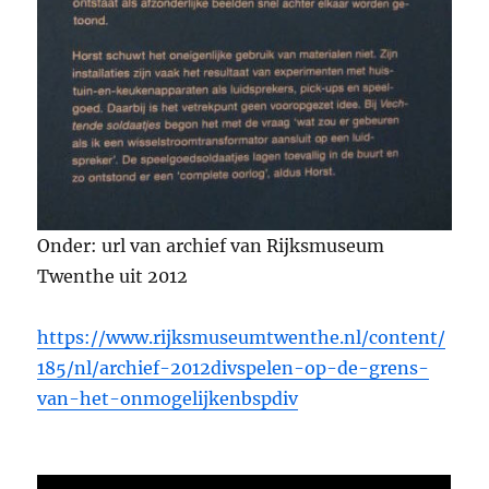
Onder: url van archief van Rijksmuseum
Twenthe uit 2012
https://www.rijksmuseumtwenthe.nl/content/
185/nl/archief-2012divspelen-op-de-grens-
van-het-onmogelijkenbspdiv