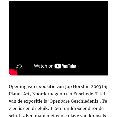
Opening van expositie van Jop Horst in 2003 bij
Planet Art, Noorderhagen 11 in Enschede. Titel
van de expositie is ‘Openbare Geschiedenis’. Te
zien is een drieluik: 1 Een ronddraaiend ronde
schijf. 2 Een raam met een collage van knipsels,