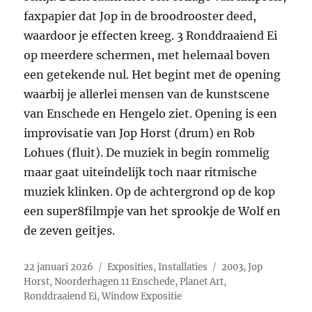
faxpapier dat Jop in de broodrooster deed,
waardoor je effecten kreeg. 3 Ronddraaiend Ei
op meerdere schermen, met helemaal boven
een getekende nul. Het begint met de opening
waarbij je allerlei mensen van de kunstscene
van Enschede en Hengelo ziet. Opening is een
improvisatie van Jop Horst (drum) en Rob
Lohues (fluit). De muziek in begin rommelig
maar gaat uiteindelijk toch naar ritmische
muziek klinken. Op de achtergrond op de kop
een super8filmpje van het sprookje de Wolf en
de zeven geitjes.
Geplaatst
Categorieën
Tags
22 januari 2026
Exposities
,
Installaties
2003
,
Jop
op
Horst
,
Noorderhagen 11 Enschede
,
Planet Art
,
Ronddraaiend Ei
,
Window Expositie