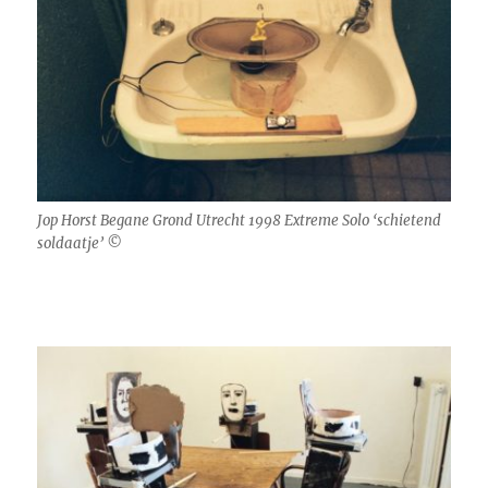
Jop Horst Begane Grond Utrecht 1998 Extreme Solo ‘schietend
soldaatje’ ©