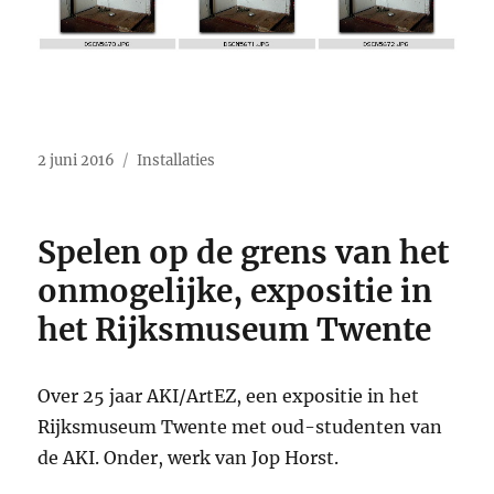
Geplaatst
Categorieën
2 juni 2016
Installaties
op
Spelen op de grens van het
onmogelijke, expositie in
het Rijksmuseum Twente
Over 25 jaar AKI/ArtEZ, een expositie in het
Rijksmuseum Twente met oud-studenten van
de AKI. Onder, werk van Jop Horst.