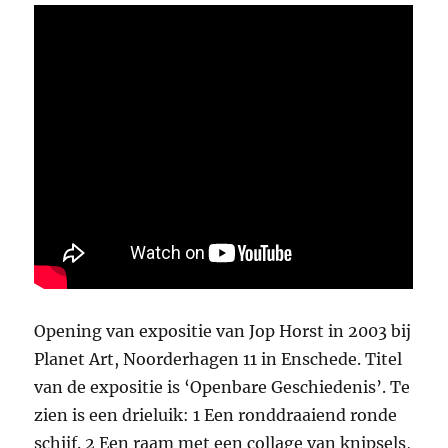
Opening van expositie van Jop Horst in 2003 bij
Planet Art, Noorderhagen 11 in Enschede. Titel
van de expositie is ‘Openbare Geschiedenis’. Te
zien is een drieluik: 1 Een ronddraaiend ronde
schijf. 2 Een raam met een collage van knipsels,