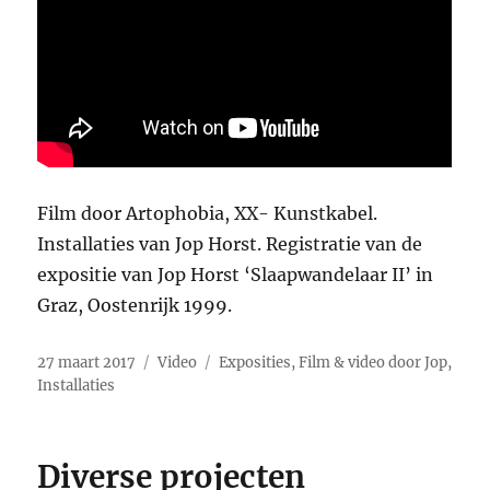
Film door Artophobia, XX- Kunstkabel.
Installaties van Jop Horst. Registratie van de
expositie van Jop Horst ‘Slaapwandelaar II’ in
Graz, Oostenrijk 1999.
Geplaatst
Format
Categorieën
27 maart 2017
Video
Exposities
,
Film & video door Jop
,
op
Installaties
Diverse projecten