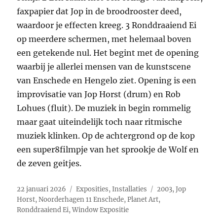
faxpapier dat Jop in de broodrooster deed,
waardoor je effecten kreeg. 3 Ronddraaiend Ei
op meerdere schermen, met helemaal boven
een getekende nul. Het begint met de opening
waarbij je allerlei mensen van de kunstscene
van Enschede en Hengelo ziet. Opening is een
improvisatie van Jop Horst (drum) en Rob
Lohues (fluit). De muziek in begin rommelig
maar gaat uiteindelijk toch naar ritmische
muziek klinken. Op de achtergrond op de kop
een super8filmpje van het sprookje de Wolf en
de zeven geitjes.
Geplaatst
Categorieën
Tags
22 januari 2026
Exposities
,
Installaties
2003
,
Jop
op
Horst
,
Noorderhagen 11 Enschede
,
Planet Art
,
Ronddraaiend Ei
,
Window Expositie