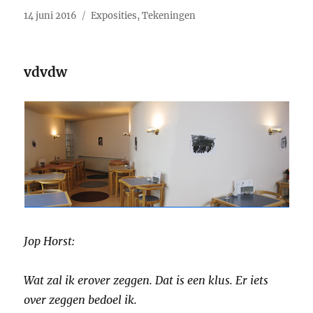
Geplaatst
Categorieën
14 juni 2016
Exposities
,
Tekeningen
op
vdvdw
Jop Horst:
Wat zal ik erover zeggen. Dat is een klus. Er iets
over zeggen bedoel ik.