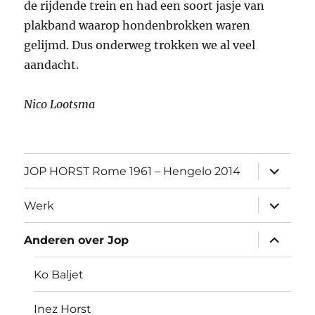
de rijdende trein en had een soort jasje van
plakband waarop hondenbrokken waren
gelijmd. Dus onderweg trokken we al veel
aandacht.
Nico Lootsma
submen
JOP HORST Rome 1961 – Hengelo 2014
uitvouw
submen
Werk
uitvouw
submen
Anderen over Jop
uitvouw
Ko Baljet
Inez Horst