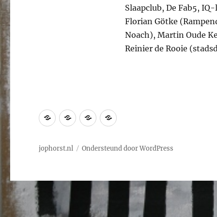
Slaapclub, De Fab5, IQ-
Florian Götke (Rampenda
Noach), Martin Oude Kem
Reinier de Rooie (stads
JOP
Werk
Anderen
Contact
HORST
over
Rome
Jop
jophorst.nl
Ondersteund door WordPress
1961
–
Hengelo
2014