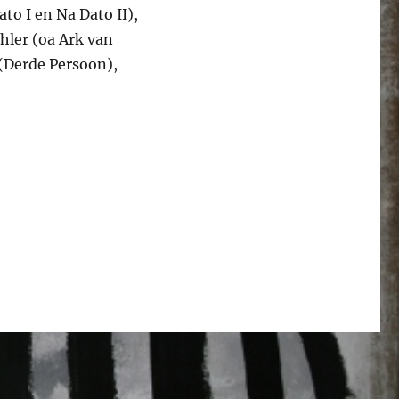
to I en Na Dato II),
hler (oa Ark van
 (Derde Persoon),