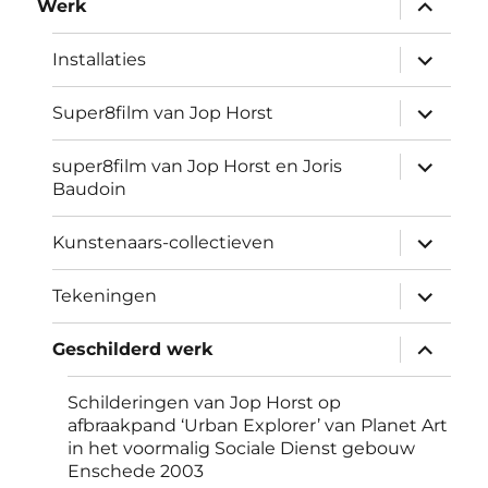
submen
Werk
uitvouw
submen
Installaties
uitvouw
submen
Super8film van Jop Horst
uitvouw
submen
super8film van Jop Horst en Joris
uitvouw
Baudoin
submen
Kunstenaars-collectieven
uitvouw
submen
Tekeningen
uitvouw
submen
Geschilderd werk
uitvouw
Schilderingen van Jop Horst op
afbraakpand ‘Urban Explorer’ van Planet Art
in het voormalig Sociale Dienst gebouw
Enschede 2003