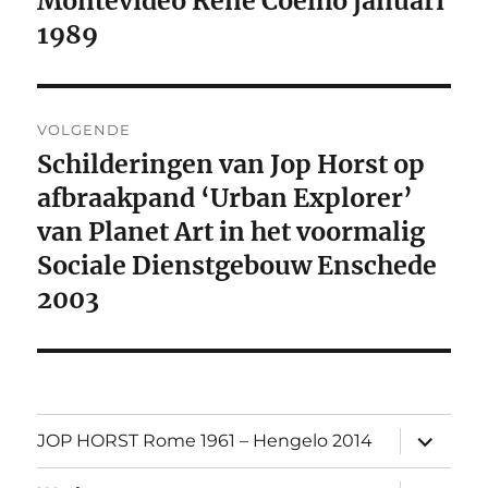
Montevideo Rene Coelho januari
1989
VOLGENDE
Schilderingen van Jop Horst op
Volgend
afbraakpand ‘Urban Explorer’
bericht:
van Planet Art in het voormalig
Sociale Dienstgebouw Enschede
2003
submen
JOP HORST Rome 1961 – Hengelo 2014
uitvouw