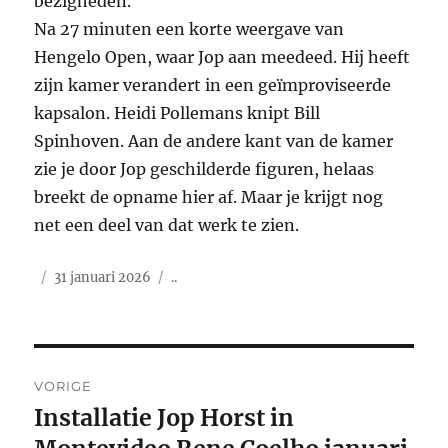
bezigheden.
Na 27 minuten een korte weergave van
Hengelo Open, waar Jop aan meedeed. Hij heeft
zijn kamer verandert in een geïmproviseerde
kapsalon. Heidi Pollemans knipt Bill
Spinhoven. Aan de andere kant van de kamer
zie je door Jop geschilderde figuren, helaas
breekt de opname hier af. Maar je krijgt nog
net een deel van dat werk te zien.
Auteur
Geplaatst
Categorieën
31 januari 2026
..
op
Bericht
VORIGE
navigatie
Installatie Jop Horst in
Vorig
bericht: