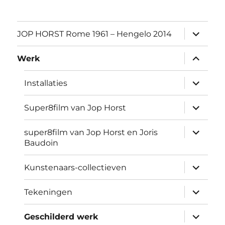
submen
JOP HORST Rome 1961 – Hengelo 2014
uitvouw
submen
Werk
uitvouw
submen
Installaties
uitvouw
submen
Super8film van Jop Horst
uitvouw
submen
super8film van Jop Horst en Joris
uitvouw
Baudoin
submen
Kunstenaars-collectieven
uitvouw
submen
Tekeningen
uitvouw
submen
Geschilderd werk
uitvouw