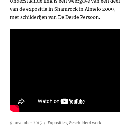
Onderstaande link is een weergave van een deel
van de expositie in Shamrock in Almelo 2009,
met schilderijen van De Derde Persoon.
Geplaatst
Categorieën
9 november 2015
Exposities
,
Geschilderd werk
op