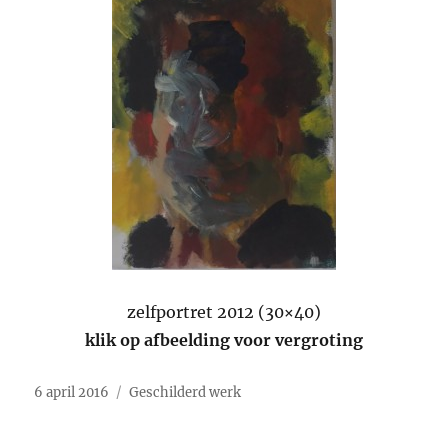
zelfportret 2012 (30×40)
klik op afbeelding voor vergroting
Geplaatst
Categorieën
6 april 2016
Geschilderd werk
op